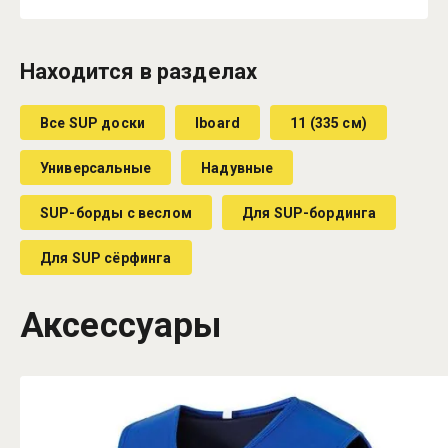
Находится в разделах
Все SUP доски
Iboard
11 (335 см)
Универсальные
Надувные
SUP-борды с веслом
Для SUP-бординга
Для SUP сёрфинга
Аксессуары