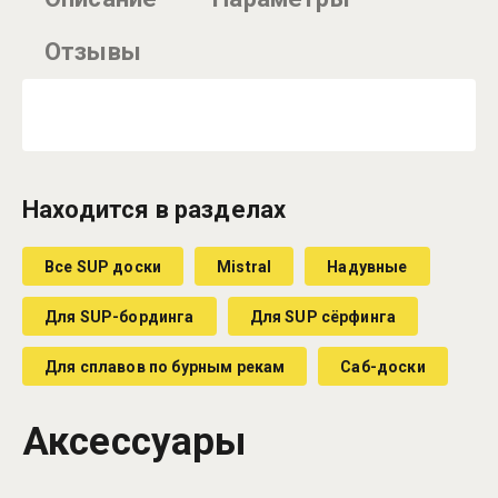
Отзывы
Находится в разделах
Все SUP доски
Mistral
Надувные
Для SUP-бординга
Для SUP сёрфинга
Для сплавов по бурным рекам
Саб-доски
Аксессуары