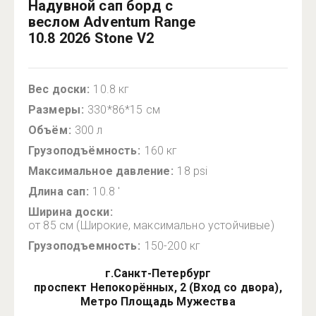
Надувной сап борд с
веслом Adventum Range
10.8 2026 Stone V2
Вес доски
10.8 кг
Размеры
330*86*15 см
Объём
300 л
Грузоподъёмность
160 кг
Максимальное давление
18 psi
Длина сап
10.8 ′
Ширина доски
от 85 см (Широкие, максимально устойчивые)
Грузоподъемность
150-200 кг
г.Санкт-Петербург
проспект Непокорённых, 2 (Вход со двора),
Метро Площадь Мужества